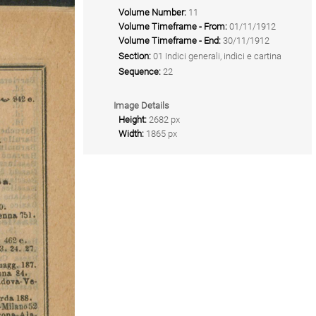
Volume Number:
11
Volume Timeframe - From:
01/11/1912
Volume Timeframe - End:
30/11/1912
Section:
01 Indici generali, indici e cartina
Sequence:
22
Image Details
Height:
2682 px
Width:
1865 px