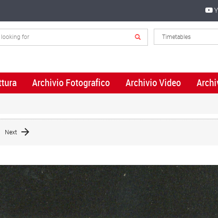
Y
ttura
Archivio Fotografico
Archivio Video
Archi
Next