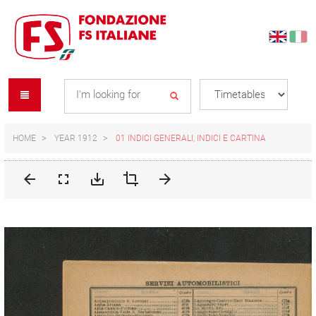
Skip
Skip
to
to
content
navigation
Se
menu
L
HOME
YEAR 1912
01 INDICI GENERALI, INDICI E CARTINA