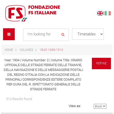
Skip
Skip
to
to
content
navigation
Se
menu
L
HOME
VOLUMES
YEAR 1899-1910
Year: 1904 | Volume Number: 2 | Volume Title: ORARIO
REFINE
UFFICIALE DELLE STRADE FERRATE DELLE TRAMVIE,
DELLA NAVIGAZIONE E DELLE MESSAGGERIE POSTALI
DEL REGNO D’ITALIA CON LA INDICAZIONE DELLE
PRINCIPALI CORRISPONDENZE ESTERE COMPILATO
PER CURA DEL R. ISPETTORATO GENERALE DELLE
STRADE FERRATE
512 Results found
View as: