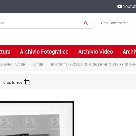
Youtu
ttura
Archivio Fotografico
Archivio Video
Archi
LLANEA - VARIE
VARIE
BOZZETTO EVOLUZIONE DELLE VETTURE FERROVIAR
Crop Image