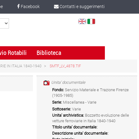
be
Facebook
Contatti e suggerimenti
Select
Language
vio Rotabili
Biblioteca
IE IN ITALIA 1840-1940
SMTF_LV_4878.TIF
Unita' documentale
Fondo:
Servizio Materiale e Trazione Firenze
(1905-1985)
Serie:
Miscellanea - Varie
Sottoserie:
Varie
Unita' archivistica:
Bozzetto evoluzione delle
vetture ferroviarie in Italia 1840-1940
Titolo unita' documentale:
Descrizione unita' documentale: