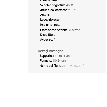
Data iniziale:
Vecchia segnatura:
4878
Attuale collocazione:
237-20
Autore:
Luogo ripresa:
Impianto linea:
Stato conservazione:
discreto
Descrittori:
Accesso:
P
Dettagli Immagine
Supporto:
Lastra di vetro
Formato:
18x24 cm
Nome del file:
SMTF_LV_4878.tif