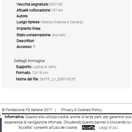
Vecchia segnatura:
0097-05
Attuale collocazione:
197-64
Autore:
Luogo ripresa:
Massa (Massa e Carrara)
Impianto linea:
Stato conservazione:
discreto
Descrittori:
Accesso:
P
Dettagli Immagine
Supporto:
Lastra di vetro
Formato:
13x18 cm
Nome del file:
SMTF_LV_0097-05.tif
© Fondazione FS Italiane 2017 |
Privacy & Cookies Policy
|
Cookie
|
Termini e condizioni
Informativa
. Questo sito utilizza cookie, anche di terze parti, per garantire una
esperienza di navigazione ottimale. Chiudendo questo banner o cliccando su
Fondazione FS Italiane
Youtube
Facebook
"Accetta" consenti all'uso dei cookie.
Accetta
Leggi di più'