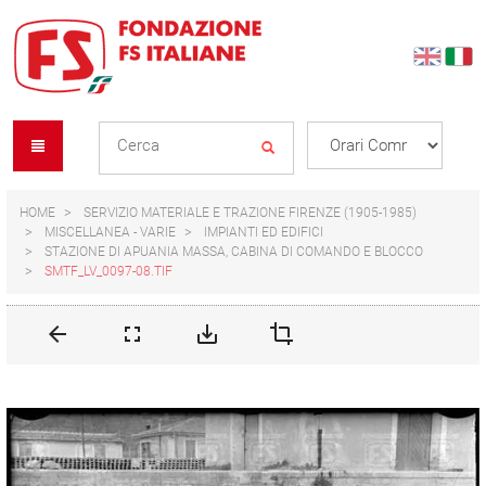
Skip
Skip
to
to
content
navigation
Se
menu
L
HOME
SERVIZIO MATERIALE E TRAZIONE FIRENZE (1905-1985)
MISCELLANEA - VARIE
IMPIANTI ED EDIFICI
STAZIONE DI APUANIA MASSA, CABINA DI COMANDO E BLOCCO
SMTF_LV_0097-08.TIF