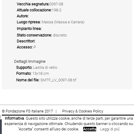
Vecchia segnatura:
0097-08
Attuale collocazione:
198-2
Autore:
Luogo ripresa:
Massa (Massa e Carrara)
Impianto linea:
Stato conservazione:
discreto
Descrittori:
Accesso:
P
Dettagli Immagine
Supporto:
Lastra di vetro
Formato:
13x18 cm
Nome del file:
SMTF_LV_0097-08.tif
© Fondazione FS Italiane 2017 |
Privacy & Cookies Policy
|
Cookie
|
Termini e condizioni
Informativa
. Questo sito utilizza cookie, anche di terze parti, per garantire una
esperienza di navigazione ottimale. Chiudendo questo banner o cliccando su
Fondazione FS Italiane
Youtube
Facebook
"Accetta" consenti all'uso dei cookie.
Accetta
Leggi di più'