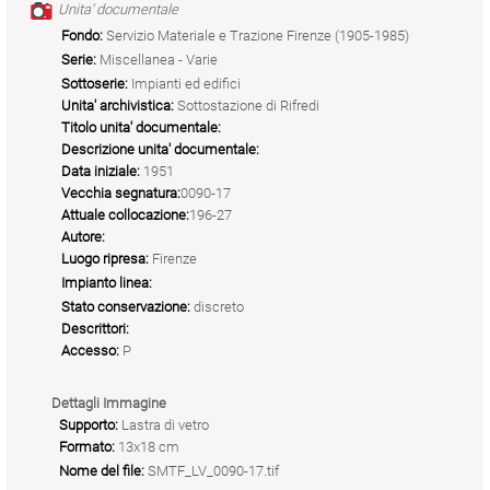
Unita' documentale
Fondo:
Servizio Materiale e Trazione Firenze (1905-1985)
Serie:
Miscellanea - Varie
Sottoserie:
Impianti ed edifici
Unita' archivistica:
Sottostazione di Rifredi
Titolo unita' documentale:
Descrizione unita' documentale:
Data iniziale:
1951
Vecchia segnatura:
0090-17
Attuale collocazione:
196-27
Autore:
Luogo ripresa:
Firenze
Impianto linea:
Stato conservazione:
discreto
Descrittori:
Accesso:
P
Dettagli Immagine
Supporto:
Lastra di vetro
Formato:
13x18 cm
Nome del file:
SMTF_LV_0090-17.tif