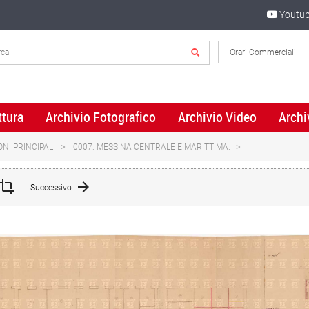
Youtu
ttura
Archivio Fotografico
Archivio Video
Archi
ONI PRINCIPALI
0007. MESSINA CENTRALE E MARITTIMA.
Successivo