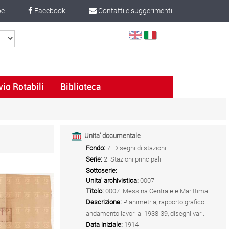
be
Facebook
Contatti e suggerimenti
Select
Language
vio Rotabili
Biblioteca
Unita' documentale
Fondo:
7. Disegni di stazioni
Serie:
2. Stazioni principali
Sottoserie:
Unita' archivistica:
0007
Titolo:
0007. Messina Centrale e Marittima.
Descrizione:
Planimetria, rapporto grafico
andamento lavori al 1938-39, disegni vari.
Data iniziale:
1914