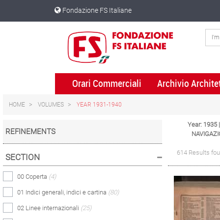
Skip
Skip
Fondazione FS Italiane
to
to
content
navigation
menu
Orari Commerciali
Archivio Archite
HOME
VOLUMES
YEAR 1931-1940
Year: 1935
REFINEMENTS
NAVIGAZI
614 Results fo
SECTION
00 Coperta
(4)
01 Indici generali, indici e cartina
(80)
02 Linee internazionali
(25)