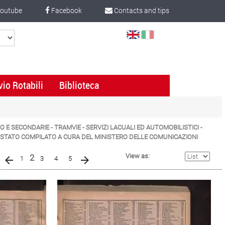
outube
Facebook
Contacts and tips
Select
Language
vio Rotabili
Biblioteca
TO E SECONDARIE - TRAMVIE - SERVIZI LACUALI ED AUTOMOBILISTICI -
LLO STATO COMPILATO A CURA DEL MINISTERO DELLE COMUNICAZIONI
(current)
View as:
2
1
3
4
5