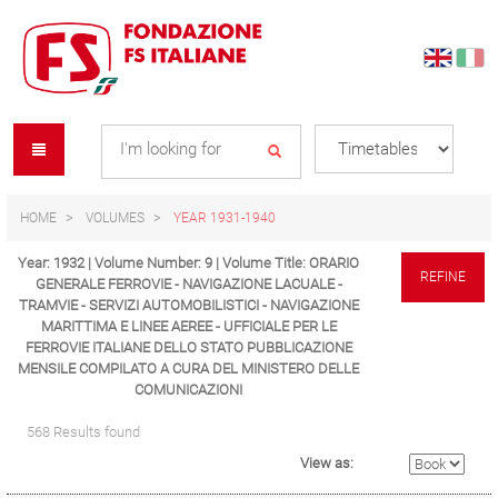
Skip
Skip
to
to
content
navigation
Se
menu
L
HOME
VOLUMES
YEAR 1931-1940
Year: 1932 | Volume Number: 9 | Volume Title: ORARIO
REFINE
GENERALE FERROVIE - NAVIGAZIONE LACUALE -
TRAMVIE - SERVIZI AUTOMOBILISTICI - NAVIGAZIONE
MARITTIMA E LINEE AEREE - UFFICIALE PER LE
FERROVIE ITALIANE DELLO STATO PUBBLICAZIONE
MENSILE COMPILATO A CURA DEL MINISTERO DELLE
COMUNICAZIONI
568 Results found
View as: