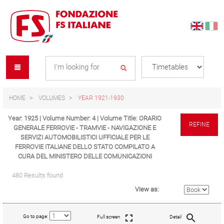
Skip
Skip
to
to
content
navigation
Se
menu
L
HOME
VOLUMES
YEAR 1921-1930
Year: 1925 | Volume Number: 4 | Volume Title: ORARIO
REFINE
GENERALE FERROVIE - TRAMVIE - NAVIGAZIONE E
SERVIZI AUTOMOBILISTICI UFFICIALE PER LE
FERROVIE ITALIANE DELLO STATO COMPILATO A
CURA DEL MINISTERO DELLE COMUNICAZIONI
480 Results found
View as:
Go to page:
Full screen
Detail