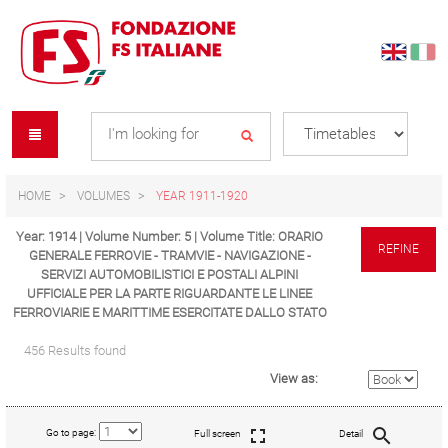
Skip
Skip
to
to
content
navigation
Se
menu
L
HOME
VOLUMES
YEAR 1911-1920
Year: 1914 | Volume Number: 5 | Volume Title: ORARIO
REFINE
GENERALE FERROVIE - TRAMVIE - NAVIGAZIONE -
SERVIZI AUTOMOBILISTICI E POSTALI ALPINI
UFFICIALE PER LA PARTE RIGUARDANTE LE LINEE
FERROVIARIE E MARITTIME ESERCITATE DALLO STATO
456 Results found
View as:
Go to page:
Full screen
Detail