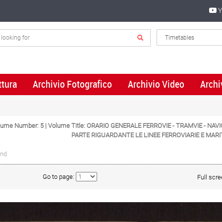
Y
ttura
Archivio Fotografico
Archivio Video
Archi
Volume Number: 5 | Volume Title: ORARIO GENERALE FERROVIE - TRAMVIE - NAV
PARTE RIGUARDANTE LE LINEE FERROVIARIE E MAR
und
Go to page:
Full scr