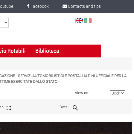
outube
Facebook
Contacts and tips
Select
Language
vio Rotabili
Biblioteca
IGAZIONE - SERVIZI AUTOMOBILISTICI E POSTALI ALPINI UFFICIALE PER LA
ITTIME ESERCITATE DALLO STATO
View as:
een
Detail