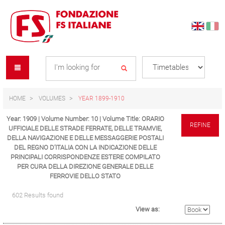
Skip
Skip
to
to
content
navigation
Se
menu
L
HOME
VOLUMES
YEAR 1899-1910
Year: 1909 | Volume Number: 10 | Volume Title: ORARIO
REFINE
UFFICIALE DELLE STRADE FERRATE, DELLE TRAMVIE,
DELLA NAVIGAZIONE E DELLE MESSAGGERIE POSTALI
DEL REGNO D’ITALIA CON LA INDICAZIONE DELLE
PRINCIPALI CORRISPONDENZE ESTERE COMPILATO
PER CURA DELLA DIREZIONE GENERALE DELLE
FERROVIE DELLO STATO
602 Results found
View as: