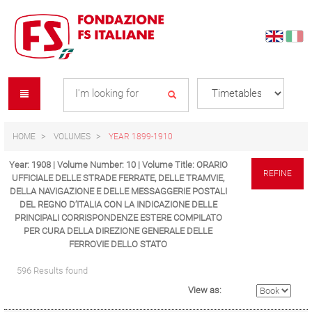
Skip
Skip
to
to
content
navigation
Se
menu
L
HOME
VOLUMES
YEAR 1899-1910
Year: 1908 | Volume Number: 10 | Volume Title: ORARIO
REFINE
UFFICIALE DELLE STRADE FERRATE, DELLE TRAMVIE,
DELLA NAVIGAZIONE E DELLE MESSAGGERIE POSTALI
DEL REGNO D’ITALIA CON LA INDICAZIONE DELLE
PRINCIPALI CORRISPONDENZE ESTERE COMPILATO
PER CURA DELLA DIREZIONE GENERALE DELLE
FERROVIE DELLO STATO
596 Results found
View as: