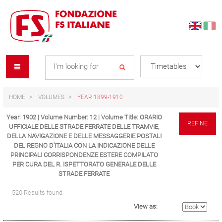
Skip
Skip
to
to
content
navigation
Se
menu
L
HOME
VOLUMES
YEAR 1899-1910
Year: 1902 | Volume Number: 12 | Volume Title: ORARIO
REFINE
UFFICIALE DELLE STRADE FERRATE DELLE TRAMVIE,
DELLA NAVIGAZIONE E DELLE MESSAGGERIE POSTALI
DEL REGNO D’ITALIA CON LA INDICAZIONE DELLE
PRINCIPALI CORRISPONDENZE ESTERE COMPILATO
PER CURA DEL R. ISPETTORATO GENERALE DELLE
STRADE FERRATE
520 Results found
View as: