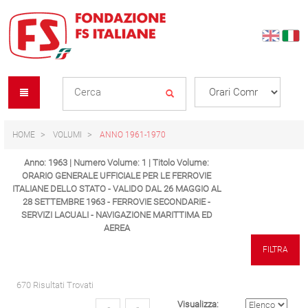
Skip
Skip
to
to
content
navigation
Se
menu
L
HOME
VOLUMI
ANNO 1961-1970
Anno: 1963 | Numero Volume: 1 | Titolo Volume:
ORARIO GENERALE UFFICIALE PER LE FERROVIE
ITALIANE DELLO STATO - VALIDO DAL 26 MAGGIO AL
28 SETTEMBRE 1963 - FERROVIE SECONDARIE -
SERVIZI LACUALI - NAVIGAZIONE MARITTIMA ED
AEREA
FILTRA
670 Risultati Trovati
Visualizza: