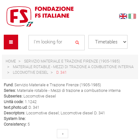
Skip
Skip
to
to
content
navigation
Se
menu
L
HOME
SERVIZIO MATERIALE E TRAZIONE FIRENZE (1905-1985)
MATERIALE ROTABILE - MEZZI DI TRAZIONE A COMBUSTIONE INTERNA
LOCOMOTIVE DIESEL
D. 341
Fund:
Servizio Materiale e Trazione Firenze (1905-1985)
Series:
Materiale rotabile - Mezzi di trazione a combustione interna
Subseries:
Locomotive diesel
Unità code:
1.1242
text.photo.ud:
D. 341
Descriptors:
Locomotive diesel; Locomotive diesel D. 341
System line:
Consistency:
5
»