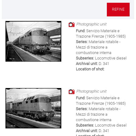
REFINE
Photographic unit
Fund:
Servizio Materiale e
Trazione Firenze (1905-1985)
Series:
Materiale rotabile -
Mezzi di trazione a
combustione interna
Subseries:
Locomotive diesel
Archival unit:
D. 341
Location of shot:
Photographic unit
Fund:
Servizio Materiale e
Trazione Firenze (1905-1985)
Series:
Materiale rotabile -
Mezzi di trazione a
combustione interna
Subseries:
Locomotive diesel
Archival unit:
D. 341