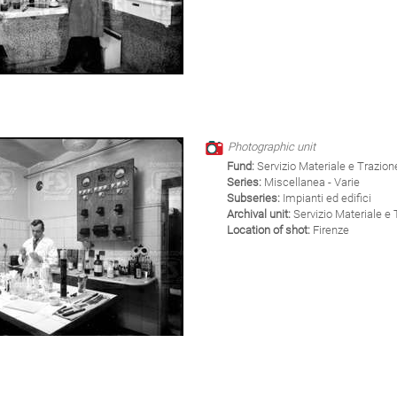
Photographic unit
Fund:
Servizio Materiale e Trazion
Series:
Miscellanea - Varie
Subseries:
Impianti ed edifici
Archival unit:
Servizio Materiale e 
Location of shot:
Firenze