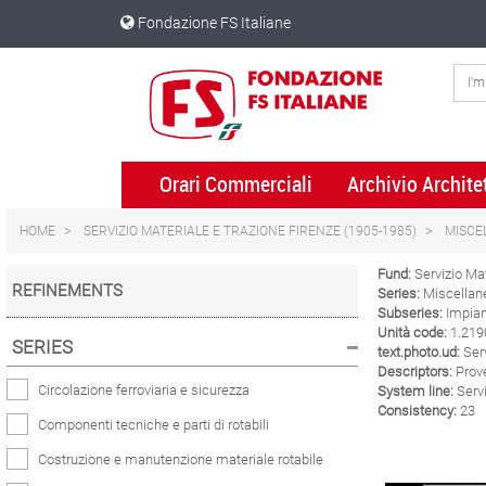
Skip
Skip
Fondazione FS Italiane
to
to
content
navigation
menu
Orari Commerciali
Archivio Archite
HOME
SERVIZIO MATERIALE E TRAZIONE FIRENZE (1905-1985)
MISCE
Fund:
Servizio Mat
REFINEMENTS
Series:
Miscellane
Subseries:
Impiant
Unità code:
1.219
SERIES
text.photo.ud:
Serv
Descriptors:
Prove
Circolazione ferroviaria e sicurezza
System line:
Servi
Consistency:
23
Componenti tecniche e parti di rotabili
Costruzione e manutenzione materiale rotabile