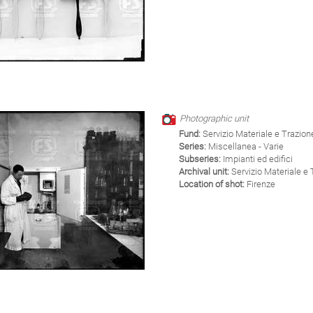
Photographic unit
Fund:
Servizio Materiale e Trazion
Series:
Miscellanea - Varie
Subseries:
Impianti ed edifici
Archival unit:
Servizio Materiale e 
Location of shot:
Firenze