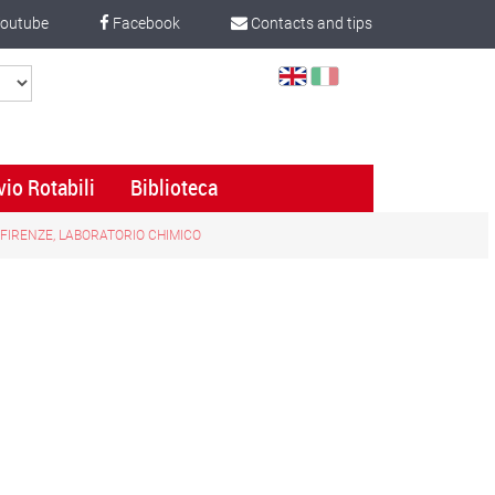
outube
Facebook
Contacts and tips
Select
Language
vio Rotabili
Biblioteca
 FIRENZE, LABORATORIO CHIMICO