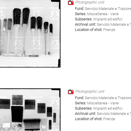
Photographic unit
Fund:
Servizio Materiale e Trazion
Series:
Miscellanea - Varie
Subseries:
Impianti ed edifici
Archival unit:
Servizio Materiale e 
Location of shot:
Firenze
Photographic unit
Fund:
Servizio Materiale e Trazion
Series:
Miscellanea - Varie
Subseries:
Impianti ed edifici
Archival unit:
Servizio Materiale e 
Location of shot:
Firenze