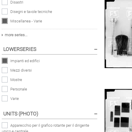
Disastri
Disegni e tavole tecniche
Miscellanea - Varie
more series...
LOWERSERIES
Impianti ed edifici
Mezzi diversi
Mostre
Personale
Varie
UNITS (PHOTO)
Apparecchio per il grafico rotante per il dirigente
unico e centrale