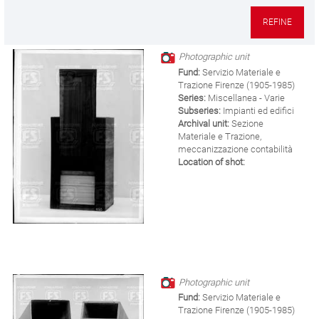
REFINE
Photographic unit
Fund:
Servizio Materiale e
Trazione Firenze (1905-1985)
Series:
Miscellanea - Varie
Subseries:
Impianti ed edifici
Archival unit:
Sezione
Materiale e Trazione,
meccanizzazione contabilità
Location of shot:
Photographic unit
Fund:
Servizio Materiale e
Trazione Firenze (1905-1985)