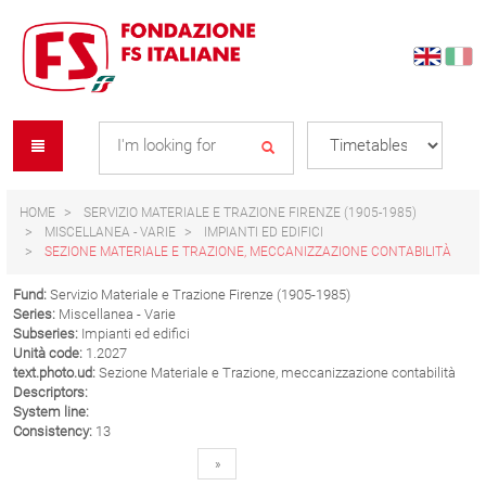
Skip
Skip
to
to
content
navigation
Se
menu
L
HOME
SERVIZIO MATERIALE E TRAZIONE FIRENZE (1905-1985)
MISCELLANEA - VARIE
IMPIANTI ED EDIFICI
SEZIONE MATERIALE E TRAZIONE, MECCANIZZAZIONE CONTABILITÀ
Fund:
Servizio Materiale e Trazione Firenze (1905-1985)
Series:
Miscellanea - Varie
Subseries:
Impianti ed edifici
Unità code:
1.2027
text.photo.ud:
Sezione Materiale e Trazione, meccanizzazione contabilità
Descriptors:
System line:
Consistency:
13
»