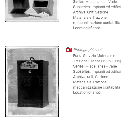
Series:
Miscellanea - Varie
Subseries:
Impianti ed edifici
Archival unit:
Sezione
Materiale e Trazione,
meccanizzazione contabilità
Location of shot:
Photographic unit
Fund:
Servizio Materiale e
Trazione Firenze (1905-1985)
Series:
Miscellanea - Varie
Subseries:
Impianti ed edifici
Archival unit:
Sezione
Materiale e Trazione,
meccanizzazione contabilità
Location of shot: