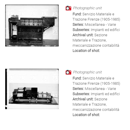
Photographic unit
Fund:
Servizio Materiale e
Trazione Firenze (1905-1985)
Series:
Miscellanea - Varie
Subseries:
Impianti ed edifici
Archival unit:
Sezione
Materiale e Trazione,
meccanizzazione contabilità
Location of shot:
Photographic unit
Fund:
Servizio Materiale e
Trazione Firenze (1905-1985)
Series:
Miscellanea - Varie
Subseries:
Impianti ed edifici
Archival unit:
Sezione
Materiale e Trazione,
meccanizzazione contabilità
Location of shot: