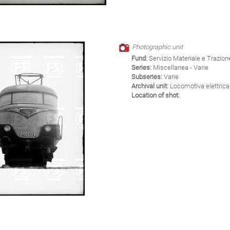
Photographic unit
Fund:
Servizio Materiale e Trazion
Series:
Miscellanea - Varie
Subseries:
Varie
Archival unit:
Locomotiva elettrica
Location of shot: