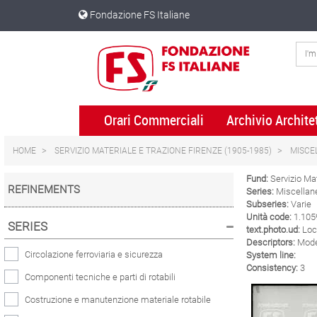
Skip
Skip
Fondazione FS Italiane
to
to
content
navigation
menu
Orari Commerciali
Archivio Archite
HOME
SERVIZIO MATERIALE E TRAZIONE FIRENZE (1905-1985)
MISCE
Fund:
Servizio Mat
REFINEMENTS
Series:
Miscellane
Subseries:
Varie
Unità code:
1.105
SERIES
text.photo.ud:
Loco
Descriptors:
Model
Circolazione ferroviaria e sicurezza
System line:
Consistency:
3
Componenti tecniche e parti di rotabili
Costruzione e manutenzione materiale rotabile