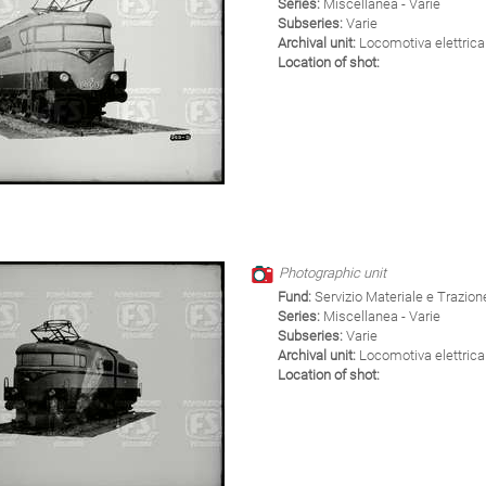
Series:
Miscellanea - Varie
Subseries:
Varie
Archival unit:
Locomotiva elettrica
Location of shot:
Photographic unit
Fund:
Servizio Materiale e Trazion
Series:
Miscellanea - Varie
Subseries:
Varie
Archival unit:
Locomotiva elettrica
Location of shot: