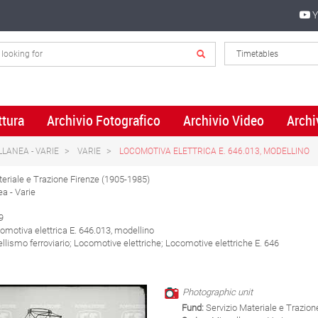
Y
ttura
Archivio Fotografico
Archivio Video
Archi
LLANEA - VARIE
VARIE
LOCOMOTIVA ELETTRICA E. 646.013, MODELLINO
eriale e Trazione Firenze (1905-1985)
a - Varie
9
motiva elettrica E. 646.013, modellino
lismo ferroviario; Locomotive elettriche; Locomotive elettriche E. 646
Photographic unit
Fund:
Servizio Materiale e Trazion