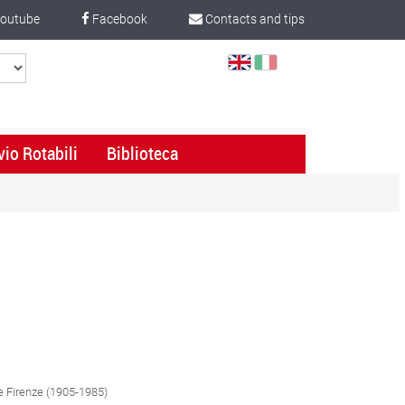
outube
Facebook
Contacts and tips
Select
Language
vio Rotabili
Biblioteca
e Firenze (1905-1985)