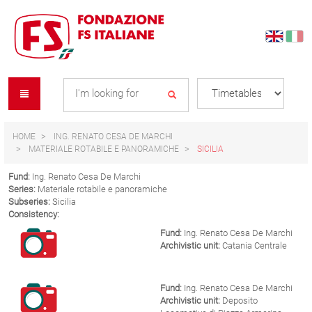
Skip
Skip
to
to
content
navigation
Se
menu
L
HOME
ING. RENATO CESA DE MARCHI
MATERIALE ROTABILE E PANORAMICHE
SICILIA
Fund:
Ing. Renato Cesa De Marchi
Series:
Materiale rotabile e panoramiche
Subseries:
Sicilia
Consistency:
Fund:
Ing. Renato Cesa De Marchi
Archivistic unit:
Catania Centrale
Fund:
Ing. Renato Cesa De Marchi
Archivistic unit:
Deposito