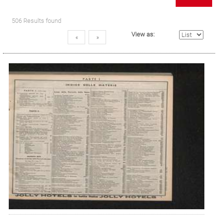
506 Results found
View as:
«
»