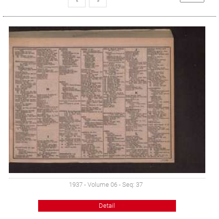
«
»
1937 - Volume 06 - Seq: 37
Detail