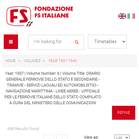
Skip
Skip
to
to
content
navigation
Se
menu
L
HOME
VOLUMES
YEAR 1931-1940
Year: 1937 | Volume Number: 6 | Volume Title: ORARIO
GENERALE FERROVIE DELLO STATO E SECONDARIE -
TRAMVIE - SERVIZI LACUALI ED AUTOMOBILISTICI -
NAVIGAZIONE MARITTIMA - LINEE AEREE - UFFICIALE
PER LE FERROVIE ITALIANE DELLO STATO COMPILATO
A CURA DEL MINISTERO DELLE COMUNICAZIONI
REFINE
668 Results found
View as: