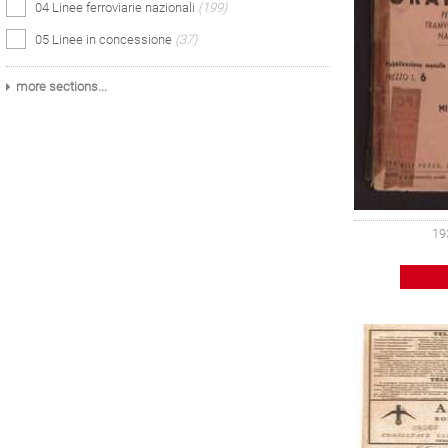
04 Linee ferroviarie nazionali
(199)
05 Linee in concessione
(37)
more sections...
19