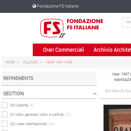
Skip
Skip
Fondazione FS Italiane
to
to
content
navigation
menu
Orari Commerciali
Archivio Archite
HOME
VOLUMES
YEAR 1931-1940
Year: 1937
REFINEMENTS
NAVIGAZI
604 Results fo
SECTION
00 Coperta
(4)
01 Indici generali, indici e cartina
(75)
02 Linee internazionali
(30)