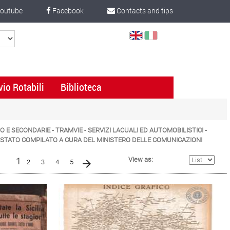
outube
Facebook
Contacts and tips
Select
Language
vio Rotabili
Biblioteca
TO E SECONDARIE - TRAMVIE - SERVIZI LACUALI ED AUTOMOBILISTICI -
LLO STATO COMPILATO A CURA DEL MINISTERO DELLE COMUNICAZIONI
(current)
View as:
1
2
3
4
5