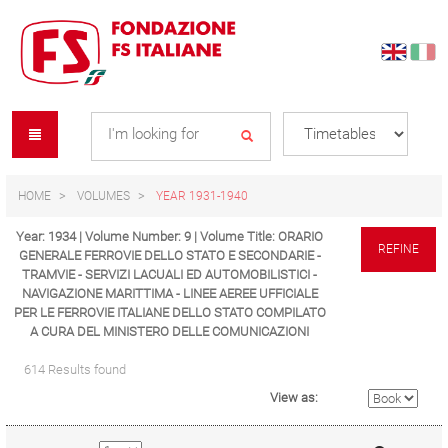
Skip
Skip
to
to
content
navigation
Se
menu
L
HOME
VOLUMES
YEAR 1931-1940
Year: 1934 | Volume Number: 9 | Volume Title: ORARIO
REFINE
GENERALE FERROVIE DELLO STATO E SECONDARIE -
TRAMVIE - SERVIZI LACUALI ED AUTOMOBILISTICI -
NAVIGAZIONE MARITTIMA - LINEE AEREE UFFICIALE
PER LE FERROVIE ITALIANE DELLO STATO COMPILATO
A CURA DEL MINISTERO DELLE COMUNICAZIONI
614 Results found
View as: