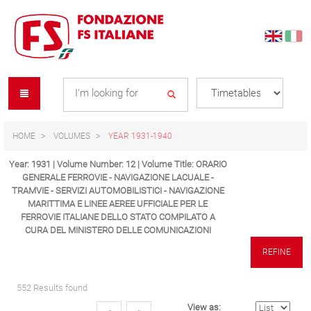
Skip
Skip
to
to
content
navigation
Se
menu
L
HOME
VOLUMES
YEAR 1931-1940
Year: 1931 | Volume Number: 12 | Volume Title: ORARIO
GENERALE FERROVIE - NAVIGAZIONE LACUALE -
TRAMVIE - SERVIZI AUTOMOBILISTICI - NAVIGAZIONE
MARITTIMA E LINEE AEREE UFFICIALE PER LE
FERROVIE ITALIANE DELLO STATO COMPILATO A
CURA DEL MINISTERO DELLE COMUNICAZIONI
REFINE
552 Results found
View as: