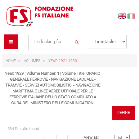
Skip
Skip
to
to
content
navigation
Se
menu
L
HOME
VOLUMES
YEAR 1921-1930
Year: 1929 | Volume Number: 1 | Volume Title: ORARIO
GENERALE FERROVIE - NAVIGAZIONE LACUALE -
TRAMVIE - SERVIZI AUTOMOBILISTICI - NAVIGAZIONE
MARITTIMA E LINEE AEREE UFFICIALE PER LE
FERROVIE ITALIANE DELLO STATO COMPILATO A
CURA DEL MINISTERO DELLE COMUNICAZIONI
REFINE
534 Results found
View as: