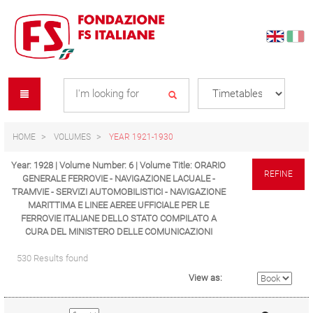
Skip
Skip
to
to
content
navigation
Se
menu
L
HOME
VOLUMES
YEAR 1921-1930
Year: 1928 | Volume Number: 6 | Volume Title: ORARIO
REFINE
GENERALE FERROVIE - NAVIGAZIONE LACUALE -
TRAMVIE - SERVIZI AUTOMOBILISTICI - NAVIGAZIONE
MARITTIMA E LINEE AEREE UFFICIALE PER LE
FERROVIE ITALIANE DELLO STATO COMPILATO A
CURA DEL MINISTERO DELLE COMUNICAZIONI
530 Results found
View as: