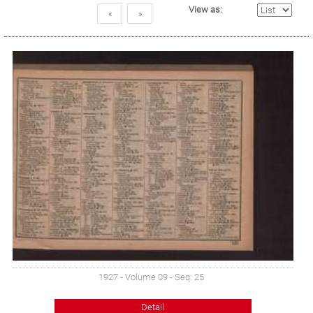
View as:
«
»
1927 - Volume 09 - Seq: 25
Detail