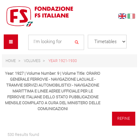
Skip
Skip
to
to
content
navigation
Se
menu
L
HOME
VOLUMES
YEAR 1921-1930
Year: 1927 | Volume Number: 9 | Volume Title: ORARIO
GENERALE FERROVIE - NAVIGAZIONE LACUALE -
TRAMVIE SERVIZI AUTOMOBILISTICI - NAVIGAZIONE
MARITTIMA E LINEE AEREE UFFICIALE PER LE
FERROVIE ITALIANE DELLO STATO PUBBLICAZIONE
MENSILE COMPILATO A CURA DEL MINISTERO DELLE
COMUNICAZIONI
REFINE
530 Results found