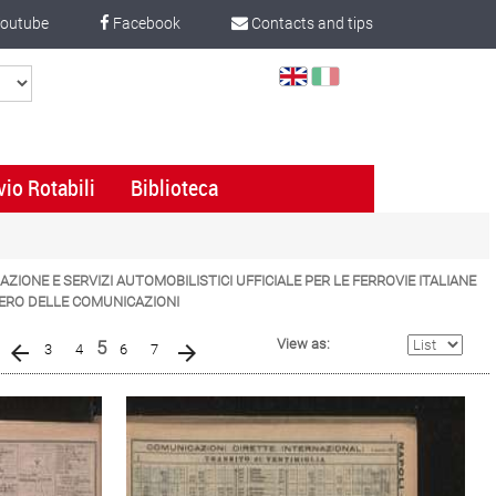
outube
Facebook
Contacts and tips
Select
Language
vio Rotabili
Biblioteca
IGAZIONE E SERVIZI AUTOMOBILISTICI UFFICIALE PER LE FERROVIE ITALIANE
TERO DELLE COMUNICAZIONI
(current)
View as:
5
3
4
6
7