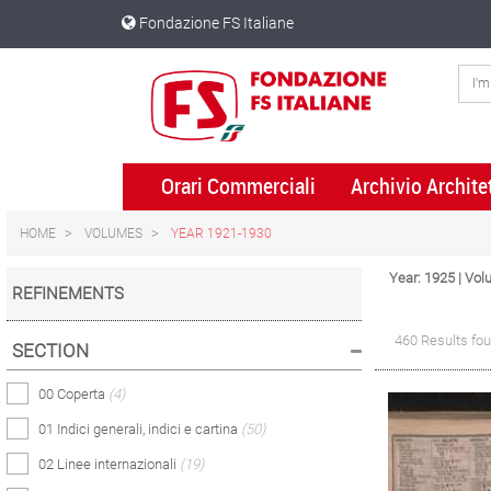
Skip
Skip
Fondazione FS Italiane
to
to
content
navigation
menu
Orari Commerciali
Archivio Archite
HOME
VOLUMES
YEAR 1921-1930
Year: 1925 | V
REFINEMENTS
460 Results fo
SECTION
00 Coperta
(4)
01 Indici generali, indici e cartina
(50)
02 Linee internazionali
(19)