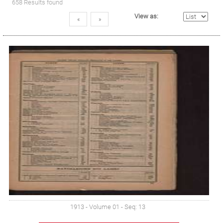
658 Results found
View as:
«
»
1913 - Volume 01 - Seq: 13