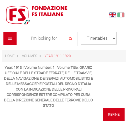
Skip
Skip
to
to
content
navigation
Se
menu
L
HOME
VOLUMES
YEAR 1911-1920
Year: 1913 | Volume Number: 1 | Volume Title: ORARIO
UFFICIALE DELLE STRADE FERRATE, DELLE TRAMVIE,
DELLA NAVIGAZIONE, DEI SERVIZI AUTOMOBILISTICI E
DELLE MESSAGGERIE POSTALI DEL REGNO D’ITALIA
CON LA INDICAZIONE DELLE PRINCIPALI
CORRISPONDENZE ESTERE COMPILATO PER CURA
DELLA DIREZIONE GENERALE DELLE FERROVIE DELLO
STATO
REFINE