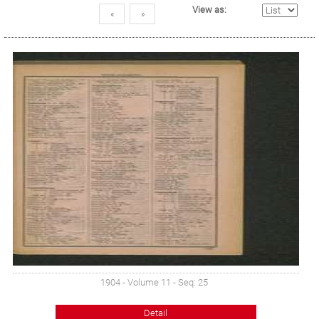
View as:
«
»
1904 - Volume 11 - Seq: 25
Detail