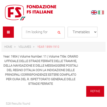
Skip
Skip
to
to
content
navigation
Se
menu
L
HOME
VOLUMES
YEAR 1899-1910
Year: 1904 | Volume Number: 11 | Volume Title: ORARIO
UFFICIALE DELLE STRADE FERRATE DELLE TRAMVIE,
DELLA NAVIGAZIONE E DELLE MESSAGGERIE POSTALI
DEL REGNO D’ITALIA CON LA INDICAZIONE DELLE
PRINCIPALI CORRISPONDENZE ESTERE COMPILATO
PER CURA DEL R. ISPETTORATO GENERALE DELLE
STRADE FERRATE
REFINE
528 Results found